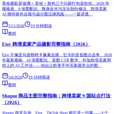
美妆摄影是玻璃 + 质地 + 肤色三个问题打包卖给你。2026 年
规格表、9 张图配比、瓶身反光与压头朝向修法、跨境卖家
AI 模特肤色合规与成分图法律风险——一篇讲透。
5/11/2026
19
分钟阅读
教程
Etsy 跨境卖家产品摄影完整指南（2026）
Etsy 不像亚马逊那样卡像素合规，它卡的是首图点击率。2026
年最新规格、10 张图配比、首图 CTR 数学、外加跨境卖家用
得上的 AI 工作流——拍出让欧美手作买家愿意点的图。
5/6/2026
18
分钟阅读
教程
Shopee 商品主图完整指南：跨境卖家 9 国站点打法
（2026）
Shopee 跟亚马逊、Etsy、TikTok Shop 都不是一回事——9 个