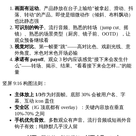
画面有运动
。产品静放在台子上输给"被拿起、滑动、抖
落、转动"的产品。即使是细微动作（倾斜、布料飘动）
也比静态强
可识别的钩子
。流行音频、熟悉的转场（jump cut、摇
镜）、熟悉的场景类型（厨房、镜子前、OOTD），让
观众预备继续看
视觉对比
。第一帧要"跳"——高对比色、戏剧光线、意
外角度。米色对米色开场必输
承诺有 payoff
。观众 3 秒内应该感觉"接下来会发生什
么"——转场、揭示、结果。"看看接下来会怎样..."的能
量
竖屏 9:16 构图法则：
主体放上 1/3
作为封面帧。底部 30% 会被用户名、字
幕、互动 icon 盖住
安全区
（IG 顶底都有 overlay）：关键内容放在垂直
10%-70% 之间
手机优先音效
。多数观众有声音。流行音频或短画外音
钩子有效；纯静默几乎没人留