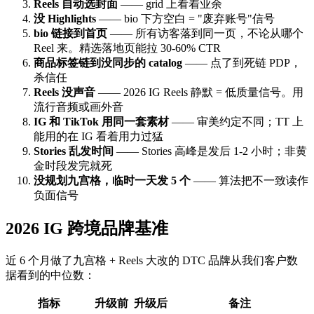
Reels 自动选封面
—— grid 上看着业余
没 Highlights
—— bio 下方空白 = "废弃账号"信号
bio 链接到首页
—— 所有访客落到同一页，不论从哪个
Reel 来。精选落地页能拉 30-60% CTR
商品标签链到没同步的 catalog
—— 点了到死链 PDP，
杀信任
Reels 没声音
—— 2026 IG Reels 静默 = 低质量信号。用
流行音频或画外音
IG 和 TikTok 用同一套素材
—— 审美约定不同；TT 上
能用的在 IG 看着用力过猛
Stories 乱发时间
—— Stories 高峰是发后 1-2 小时；非黄
金时段发完就死
没规划九宫格，临时一天发 5 个
—— 算法把不一致读作
负面信号
2026 IG 跨境品牌基准
近 6 个月做了九宫格 + Reels 大改的 DTC 品牌从我们客户数
据看到的中位数：
指标
升级前
升级后
备注