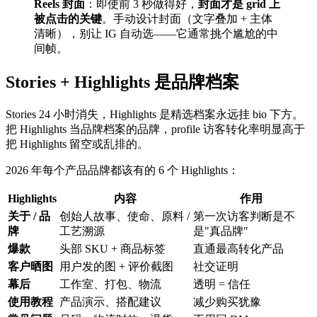
Reels 封面
：即使前 3 秒做得好，
封面才是 grid 上
被点击的关键
。手动设计封面（文字叠加 + 主体
清晰），别让 IG 自动选——它通常挑个尴尬的中
间帧。
Stories + Highlights 是品牌档案
Stories 24 小时消失，Highlights 是精选档案永远挂 bio 下方。
把 Highlights 当品牌档案的品牌，profile 访客转化率明显高于
把 Highlights 留空或乱排的。
2026 年每个产品品牌都该有的 6 个 Highlights：
Highlights
内容
作用
关于 / 品
创始人故事、使命、原料 /
第一次访客判断是不
牌
工艺溯源
是"真品牌"
爆款
头部 SKU + 商品标签
直通最高转化产品
客户晒图
用户发的图 + 评价截图
社交证明
幕后
工作室、打包、物流
透明 = 信任
使用教程
产品演示、搭配建议
减少购买犹豫