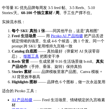
中等量 IG 优先品牌每周发 3-5 feed 帖、3-5 Reels、5-10
Stories/天。
60-100 个独立素材 / 周
。手工生产撑不住。
实操流水线：
每个 SKU 真拍 1 张
——同其他平台，这是"真相图"
Feed 生活场景
—— 用
Picoko AI 产品拍摄
把产品丢进
锁定情绪的场景。生成 4-6 个候选，挑 1 个发。同一个
prompt 跨 SKU 复用维持九宫格一致
Catalog 白底图
—— 真拍最好（弹窗对 AI 失误零容
忍）。
抠图工具
把图变干净
Reels 背景
—— 生成竖屏 9:16 生活场景做 b-roll。
真实
产品动作
（手持、垂落、旋转）保持真拍
Stories 素材
—— 品牌模板里塞产品图。Canva 模板 +
AI 背景效率极高
Highlights 图标
—— 品牌色 6 个图标，做一次永远复用
适合的 Picoko 工具：
AI 产品拍摄
—— Feed 生活场景、情绪锁定的九宫格素
材