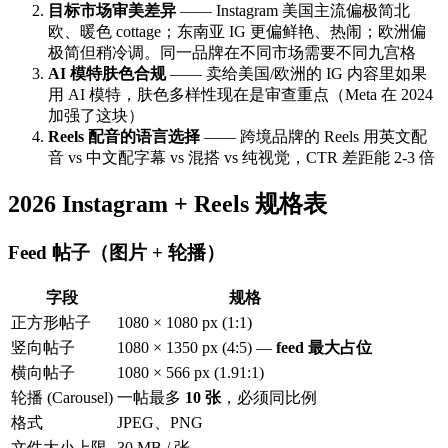
目标市场审美差异
—— Instagram 美国主流偏极简北
欧、暖色 cottage；东南亚 IG 更偏鲜艳、热闹；欧洲偏
极简但稍冷调。同一品牌在不同市场需要不同九宫格
AI 模特肤色合规
—— 卖给美国/欧洲的 IG 内容里如果
用 AI 模特，肤色多样性现在是审查重点（Meta 在 2024
加强了这块）
Reels 配音的语言选择
—— 跨境品牌的 Reels 用英文配
音 vs 中文配字幕 vs 混搭 vs 纯视觉，CTR 差距能 2-3 倍
2026 Instagram + Reels 规格表
Feed 帖子（图片 + 轮播）
字段
规格
正方形帖子
1080 × 1080 px (1:1)
竖向帖子
1080 × 1350 px (4:5) —
feed 最大占位
横向帖子
1080 × 566 px (1.91:1)
轮播 (Carousel)
一帖最多
10 张
，必须同比例
格式
JPEG、PNG
文件大小上限
30 MB / 张