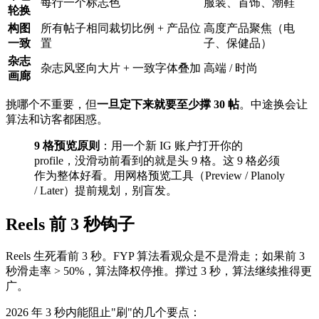
每行一个标志色
服装、首饰、潮鞋
轮换
构图
所有帖子相同裁切比例 + 产品位
高度产品聚焦（电
一致
置
子、保健品）
杂志
杂志风竖向大片 + 一致字体叠加
高端 / 时尚
画廊
挑哪个不重要，但
一旦定下来就要至少撑 30 帖
。中途换会让
算法和访客都困惑。
9 格预览原则
：用一个新 IG 账户打开你的
profile，没滑动前看到的就是头 9 格。这 9 格必须
作为整体好看。用网格预览工具（Preview / Planoly
/ Later）提前规划，别盲发。
Reels 前 3 秒钩子
Reels 生死看前 3 秒。FYP 算法看观众是不是滑走；如果前 3
秒滑走率 > 50%，算法降权停推。撑过 3 秒，算法继续推得更
广。
2026 年 3 秒内能阻止"刷"的几个要点：