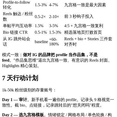
Profile-to-follow
1.5-3%
4-7%
九宫格一致是最大因素
转化
Reels 触达 / 粉丝
前 3 秒钩子投入
0.5-2×
2-10×
数
单帖平均互动率
1.5%
3-5%
4:5 + 九宫格一致复利
Bio 链接 CTR
0.5-1%
1.5-3%
精选落地页打败首页
从 IG 跳外站会
Reels + bio + Stories 三件套
+60-
baseline
180%
话
对齐时
模式一致：
做对 IG 的品牌把 profile 当作品集，不是
feed
。"作品集思维"逼出九宫格一致、有意识的 Reels 封面、
Highlights 精心策划。
7 天行动计划
1k-50k 粉丝级别的存量账号：
Day 1 — 审计
。新手机看一遍你的 profile。记录头 9 格视觉一
致性。截 bio。点链接，记录跳转后的"想关闭吗"程度。
Day 2 — 选九宫格模板
。情绪锁定 / 网格布局 / 单色轮换 / 构