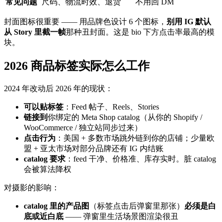
常见问题
尺码、物流时效、退货
不用回 DM
封面图标很重要 —— 用品牌色设计 6 个图标，
别用 IG 默认
从 Story 里截一帧
那种丑封面。这是 bio 下方点击率最高的模
块。
2026 商品标签实际怎么工作
2024 年改动后 2026 年的现状：
可以贴标签
：Feed 帖子、Reels、Stories
链接到
你绑定的 Meta Shop catalog（从你的 Shopify /
WooCommerce / 独立站同步过来）
点击行为
：美国 + 多数市场跳外链到你的店铺；少量欧
盟 + 亚太市场对部分品牌还有 IG 内结账
catalog 要求
：feed 干净、价格准、库存实时。脏 catalog
会被算法降权
对摄影的影响：
catalog 里的产品图
（标签点击后弹窗里那张）
必须是白
底或近白底
—— 弹窗里生活场景图渲染很丑