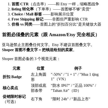
首图 CTR
（点击率）——和 Etsy 一样，缩略图战争
listing 转化率
（下单率）——首图够不够"卖货"
Choice / Mall 标签
——影响展示位置
Free Shipping 标记
——非图但严重影响 CTR
价格 vs 同类
——首图上的"折扣百分比"是关键放大器
首图必须叠的元素（跟 Amazon/Etsy 完全相反）
亚马逊禁止主图叠任何文字。Etsy 不建议首图叠文字。
Shopee 首图不叠文字 = 把钱送给别的卖家
。
Shopee 首图必备的 3 个视觉元素：
元素
位置
例子
左上角圆
"-50%" / "1 + 1" / "Mua 1 tặng
折扣 Badge
1"（VN）
形
顶部或底
"防水 IP67" / "正品 100%" /
核心卖点
部条带
"Tahan Air"（ID）
促销限时标记
右下角
"限时 24h" / "新品上市"
（可选）