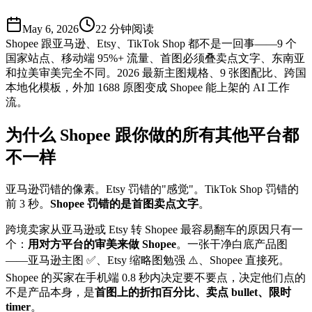
May 6, 2026
22
分钟阅读
Shopee 跟亚马逊、Etsy、TikTok Shop 都不是一回事——9 个
国家站点、移动端 95%+ 流量、首图必须叠卖点文字、东南亚
和拉美审美完全不同。2026 最新主图规格、9 张图配比、跨国
本地化模板，外加 1688 原图变成 Shopee 能上架的 AI 工作
流。
为什么 Shopee 跟你做的所有其他平台都
不一样
亚马逊罚错的像素。Etsy 罚错的"感觉"。TikTok Shop 罚错的
前 3 秒。
Shopee 罚错的是首图卖点文字
。
跨境卖家从亚马逊或 Etsy 转 Shopee 最容易翻车的原因只有一
个：
用对方平台的审美来做 Shopee
。一张干净白底产品图
——亚马逊主图 ✅、Etsy 缩略图勉强 ⚠️、Shopee 直接死。
Shopee 的买家在手机端 0.8 秒内决定要不要点，决定他们点的
不是产品本身，是
首图上的折扣百分比、卖点 bullet、限时
timer
。