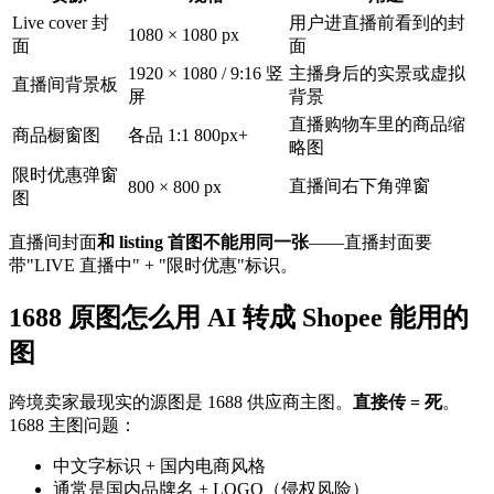
Live cover 封
用户进直播前看到的封
1080 × 1080 px
面
面
1920 × 1080 / 9:16 竖
主播身后的实景或虚拟
直播间背景板
屏
背景
直播购物车里的商品缩
商品橱窗图
各品 1:1 800px+
略图
限时优惠弹窗
直播间右下角弹窗
800 × 800 px
图
直播间封面
和 listing 首图不能用同一张
——直播封面要
带"LIVE 直播中" + "限时优惠"标识。
1688 原图怎么用 AI 转成 Shopee 能用的
图
跨境卖家最现实的源图是 1688 供应商主图。
直接传 = 死
。
1688 主图问题：
中文字标识 + 国内电商风格
通常是国内品牌名 + LOGO（侵权风险）