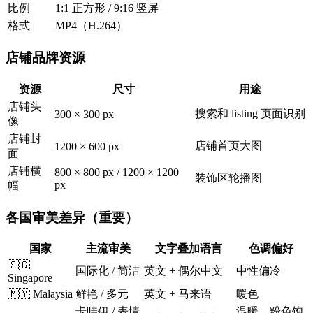
比例
1:1 正方形 / 9:16 竖屏
格式
MP4（H.264）
店铺品牌资源
资源
尺寸
用途
店铺头
搜索和 listing 页面识别
300 × 300 px
像
店铺封
店铺首页大图
1200 × 600 px
面
店铺横
800 × 800 px / 1200 × 1200
装饰区轮播图
px
幅
各国审美差异（重要）
国家
主流审美
文字叠加语言
色调偏好
🇸🇬
国际化 / 简洁
英文 + 偶尔中文
中性偏冷
Singapore
🇲🇾 Malaysia
鲜艳 / 多元
英文 + 马来语
暖色
卡哇伊 / 表情
温暖、粉色饱