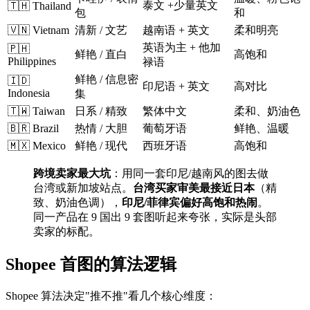
泰文 +少量英文
🇹🇭 Thailand
包
和
🇻🇳 Vietnam
清新 / 文艺
越南语 + 英文
柔和明亮
英语为主 + 他加
🇵🇭
鲜艳 / 直白
高饱和
Philippines
禄语
鲜艳 / 信息密
🇮🇩
印尼语 + 英文
高对比
Indonesia
集
🇹🇼 Taiwan
日系 / 精致
繁体中文
柔和、奶油色
🇧🇷 Brazil
热情 / 大胆
葡萄牙语
鲜艳、温暖
🇲🇽 Mexico
鲜艳 / 现代
西班牙语
高饱和
跨境卖家最大坑
：用同一套印尼/越南风的图去做
台湾或新加坡站点。
台湾买家审美最接近日本
（精
致、奶油色调），
印尼/菲律宾偏好高饱和热闹
。
同一产品在 9 国出 9 套图听起来夸张，实际是头部
卖家的标配。
Shopee 首图的算法逻辑
Shopee 算法决定"推不推"看几个核心维度：