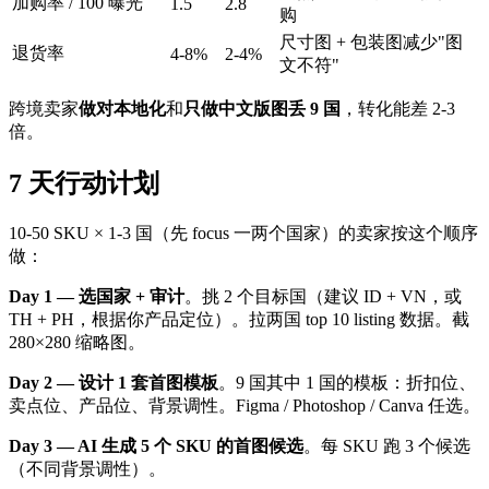
加购率 / 100 曝光
1.5
2.8
购
尺寸图 + 包装图减少"图
退货率
4-8%
2-4%
文不符"
跨境卖家
做对本地化
和
只做中文版图丢 9 国
，转化能差 2-3
倍。
7 天行动计划
10-50 SKU × 1-3 国（先 focus 一两个国家）的卖家按这个顺序
做：
Day 1 — 选国家 + 审计
。挑 2 个目标国（建议 ID + VN，或
TH + PH，根据你产品定位）。拉两国 top 10 listing 数据。截
280×280 缩略图。
Day 2 — 设计 1 套首图模板
。9 国其中 1 国的模板：折扣位、
卖点位、产品位、背景调性。Figma / Photoshop / Canva 任选。
Day 3 — AI 生成 5 个 SKU 的首图候选
。每 SKU 跑 3 个候选
（不同背景调性）。