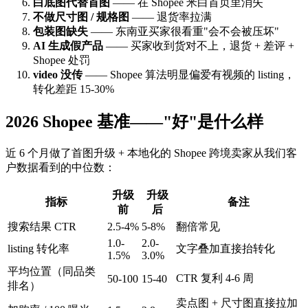
白底图代替首图
—— 在 Shopee 米白首页里消失
不做尺寸图 / 规格图
—— 退货率拉满
包装图缺失
—— 东南亚买家很看重"会不会被压坏"
AI 生成假产品
—— 买家收到货对不上，退货 + 差评 +
Shopee 处罚
video 没传
—— Shopee 算法明显偏爱有视频的 listing，
转化差距 15-30%
2026 Shopee 基准——"好"是什么样
近 6 个月做了首图升级 + 本地化的 Shopee 跨境卖家从我们客
户数据看到的中位数：
升级
升级
指标
备注
前
后
搜索结果 CTR
2.5-4%
5-8%
翻倍常见
1.0-
2.0-
listing 转化率
文字叠加直接抬转化
1.5%
3.0%
平均位置（同品类
CTR 复利 4-6 周
50-100
15-40
排名）
卖点图 + 尺寸图直接拉加