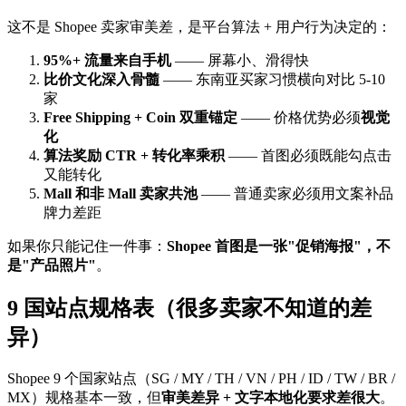
这不是 Shopee 卖家审美差，是平台算法 + 用户行为决定的：
95%+ 流量来自手机
—— 屏幕小、滑得快
比价文化深入骨髓
—— 东南亚买家习惯横向对比 5-10
家
Free Shipping + Coin 双重锚定
—— 价格优势必须
视觉
化
算法奖励 CTR + 转化率乘积
—— 首图必须既能勾点击
又能转化
Mall 和非 Mall 卖家共池
—— 普通卖家必须用文案补品
牌力差距
如果你只能记住一件事：
Shopee 首图是一张"促销海报"，不
是"产品照片"
。
9 国站点规格表（很多卖家不知道的差
异）
Shopee 9 个国家站点（SG / MY / TH / VN / PH / ID / TW / BR /
MX）规格基本一致，但
审美差异 + 文字本地化要求差很大
。