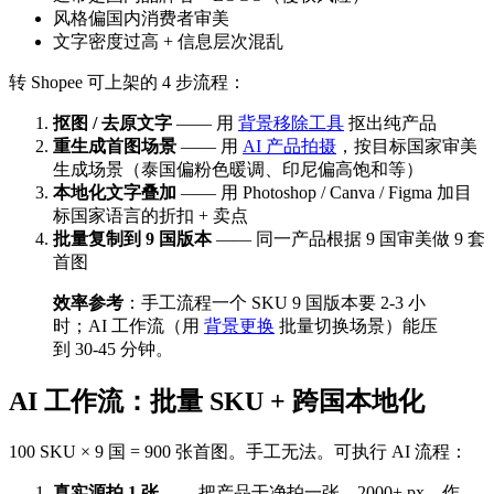
风格偏国内消费者审美
文字密度过高 + 信息层次混乱
转 Shopee 可上架的 4 步流程：
抠图 / 去原文字
—— 用
背景移除工具
抠出纯产品
重生成首图场景
—— 用
AI 产品拍摄
，按目标国家审美
生成场景（泰国偏粉色暖调、印尼偏高饱和等）
本地化文字叠加
—— 用 Photoshop / Canva / Figma 加目
标国家语言的折扣 + 卖点
批量复制到 9 国版本
—— 同一产品根据 9 国审美做 9 套
首图
效率参考
：手工流程一个 SKU 9 国版本要 2-3 小
时；AI 工作流（用
背景更换
批量切换场景）能压
到 30-45 分钟。
AI 工作流：批量 SKU + 跨国本地化
100 SKU × 9 国 = 900 张首图。手工无法。可执行 AI 流程：
真实源拍 1 张
——把产品干净拍一张，2000+ px，作