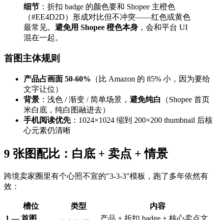
细节
：折扣 badge 的颜色要和 Shopee 主橙色
（#EE4D2D）形成对比但不冲突——红色或黄色
最常见。
避免用 Shopee 橙色本身
，会和平台 UI
混在一起。
首图主体规则
产品占画面 50-60%
（比 Amazon 的 85% 小，因为要给
文字让位）
背景
：浅色 / 渐变 / 简单场景，
避免纯白
（Shopee 首页
米白底，纯白图融进去）
手机阅读优先
：1024×1024 缩到 200×200 thumbnail 后核
心元素仍清晰
9 张图配比：白底 + 卖点 + 情景
跨境卖家圈里有个心照不宣的"3-3-3"模板，跑了多年依然有
效：
槽位
类型
内容
1 — 首图
产品 + 折扣 badge + 核心卖点文