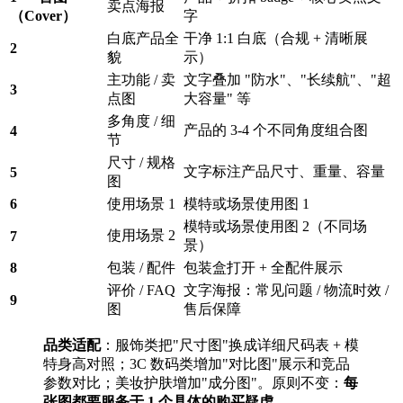
卖点海报
（Cover）
字
白底产品全
干净 1:1 白底（合规 + 清晰展
2
貌
示）
主功能 / 卖
文字叠加 "防水"、"长续航"、"超
3
点图
大容量" 等
多角度 / 细
产品的 3-4 个不同角度组合图
4
节
尺寸 / 规格
文字标注产品尺寸、重量、容量
5
图
6
使用场景 1
模特或场景使用图 1
模特或场景使用图 2（不同场
使用场景 2
7
景）
8
包装 / 配件
包装盒打开 + 全配件展示
评价 / FAQ
文字海报：常见问题 / 物流时效 /
9
图
售后保障
品类适配
：服饰类把"尺寸图"换成详细尺码表 + 模
特身高对照；3C 数码类增加"对比图"展示和竞品
参数对比；美妆护肤增加"成分图"。原则不变：
每
张图都要服务于 1 个具体的购买疑虑
。