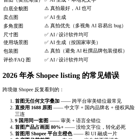
⚠️ 真拍最好，AI 也可
白底全貌图
卖点图
✅ AI 生成
⚠️ 真拍优先（多视角 AI 容易出 bug）
多角度图
尺寸图
✅ AI / 设计软件均可
使用场景图
✅ AI 生成（按国家审美）
⚠️ 真拍（避免 AI 杜撰品牌包装侵权）
包装图
评价/FAQ 图
✅ AI / 设计软件均可
2026 年杀 Shopee listing 的常见错误
跨境做 Shopee 反复看到的：
首图无任何文字叠加
—— 跨平台审美错位最常见
直接用 1688 原图
—— 中文字 + 国内品牌名 + 侵权风险
三连
9 国用同一套图
—— 审美 + 语言全错位
首图产品占画面 80%+
—— 没给文字位，转化必死
首图用 Shopee 平台主橙色
—— 和 UI 融成一片