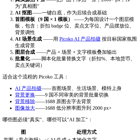
为"真相图"
AI 抠图
——一键白底，作为后续合成基础
首图模板（9 国 × 1 模板）
——为每国设计一个图层模
板，包含：折扣 badge 位、卖点文字位、产品摆放位、
背景调性
AI 场景生成
——用
Picoko AI 产品拍摄
按目标国家氛围
生成背景
图层合成
——产品 + 场景 + 文字模板叠加输出
批量化
——脚本化批量替换文字（折扣%、本地货币、
卖点关键词）
适合这个流程的 Picoko 工具：
AI 产品拍摄
——首图场景、生活场景、模特上身
背景更换
——9 国不同审美的背景批量切换
背景移除
——1688 原图去字去背景
图像放大
——1688 低分辨率图升到 2000 px+
哪些图必须"真实"、哪些可以"AI 加工"：
图
处理方式
首图（卖点海报）
✅ AI 生成 + 本地化文字